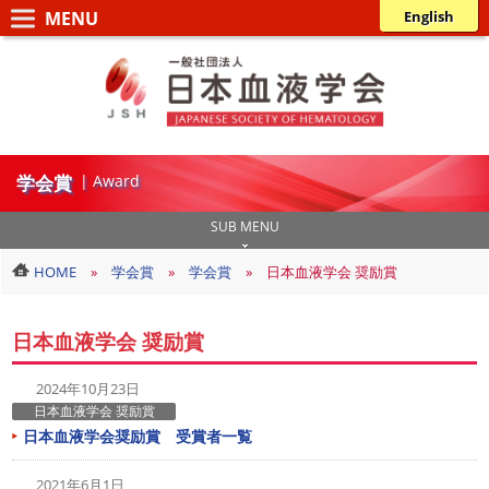
コ
ナ
English
ン
ビ
一
テ
ゲ
般
ン
ー
ツ
シ
社
へ
ョ
団
ス
ン
学会賞
| Award
法
キ
に
人
ッ
移
SUB MENU
日
プ
動
HOME
学会賞
学会賞
日本血液学会 奨励賞
本
血
日本血液学会 奨励賞
液
学
2024年10月23日
会
日本血液学会 奨励賞
日本血液学会奨励賞 受賞者一覧
2021年6月1日