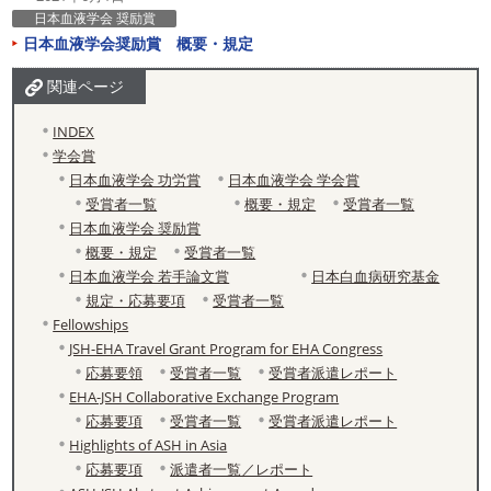
日本血液学会 奨励賞
日本血液学会奨励賞 概要・規定
関連ページ
INDEX
学会賞
日本血液学会 功労賞
日本血液学会 学会賞
受賞者一覧
概要・規定
受賞者一覧
日本血液学会 奨励賞
概要・規定
受賞者一覧
日本血液学会 若手論文賞
日本白血病研究基金
規定・応募要項
受賞者一覧
Fellowships
JSH-EHA Travel Grant Program for EHA Congress
応募要領
受賞者一覧
受賞者派遣レポート
EHA-JSH Collaborative Exchange Program
応募要項
受賞者一覧
受賞者派遣レポート
Highlights of ASH in Asia
応募要項
派遣者一覧／レポート