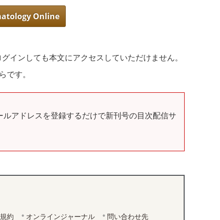
更
matology Online
新
日
時
:
ログインしても本文にアクセスしていただけません。
からです。
urnal」にEメールアドレスを登録するだけで新刊号の目次配信サ
規約
オンラインジャーナル
問い合わせ先