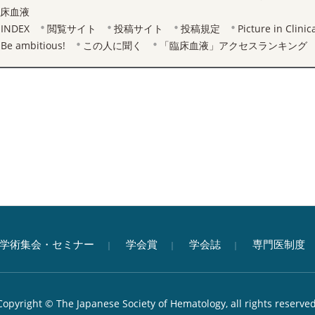
床血液
INDEX
閲覧サイト
投稿サイト
投稿規定
Picture in Clini
Be ambitious!
この人に聞く
「臨床血液」アクセスランキング
学術集会・セミナー
学会賞
学会誌
専門医制度
Copyright © The Japanese Society of Hematology, all rights reserved