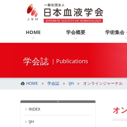
一般社団法人 日本血液学会
コ
ナ
ン
ビ
テ
ゲ
ン
ー
ツ
シ
HOME
学会概要
学術集会
へ
ョ
ス
ン
キ
に
ッ
移
学会誌
| Publications
プ
動
HOME
学会誌
IJH
オンラインジャーナル
オ
INDEX
IJH