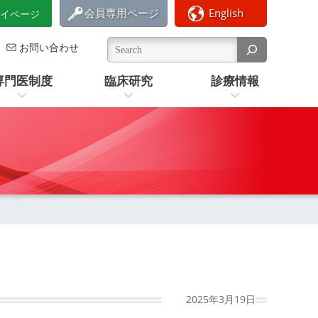
会員専用ページ
English
イページ
お問い合わせ
専門医制度
臨床研究
診療情報
最
2025年3月19日
終