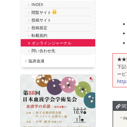
INDEX
閲覧サイト
投稿サイト
投稿規定
転載規約
オンラインジャーナル
問い合わせ先
★★
臨床血液
下記ペ
ービ
http
関
I