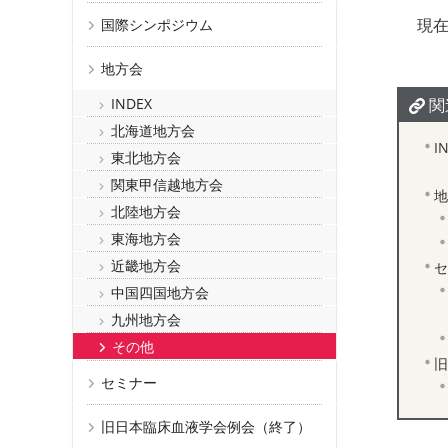
現
国際シンポジウム
地方会
関
INDEX
北海道地方会
I
東北地方会
関東甲信越地方会
地
北陸地方会
東海地方会
近畿地方会
セ
中国四国地方会
九州地方会
その他
旧
セミナー
旧日本臨床血液学会例会（終了）