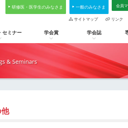
会員マ
研修医・医学生のみなさま
一般のみなさま
サイトマップ
リンク
・セミナー
学会賞
学会誌
gs & Seminars
の他