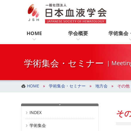
一般社団法人 日本血液学会
コ
ナ
ン
ビ
テ
ゲ
ン
ー
ツ
シ
HOME
学会概要
学術集会
へ
ョ
ス
ン
キ
に
ッ
移
学術集会・セミナー
| Meetin
プ
動
HOME
学術集会・セミナー
地方会
その他
そ
INDEX
学術集会