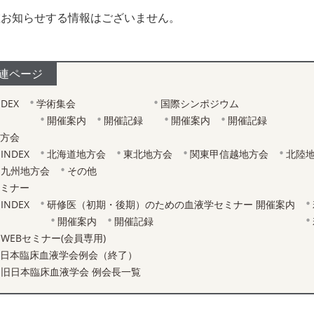
在お知らせする情報はございません。
連ページ
NDEX
学術集会
国際シンポジウム
開催案内
開催記録
開催案内
開催記録
方会
INDEX
北海道地方会
東北地方会
関東甲信越地方会
北陸
九州地方会
その他
ミナー
INDEX
研修医（初期・後期）のための血液学セミナー 開催案内
開催案内
開催記録
WEBセミナー(会員専用)
日本臨床血液学会例会（終了）
旧日本臨床血液学会 例会長一覧