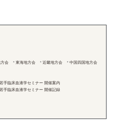
更
新
日
時
:
地方会
東海地方会
近畿地方会
中国四国地方会
若手臨床血液学セミナー 開催案内
若手臨床血液学セミナー 開催記録