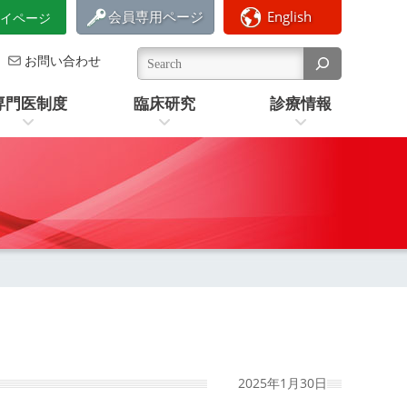
会員専用ページ
English
イページ
お問い合わせ
専門医制度
臨床研究
診療情報
最
2025年1月30日
終