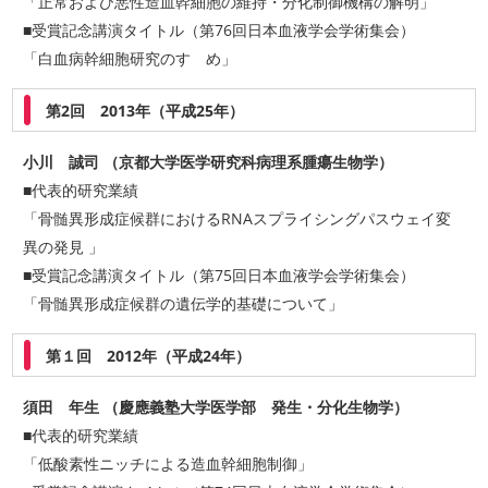
「正常および悪性造血幹細胞の維持・分化制御機構の解明」
■受賞記念講演タイトル（第76回日本血液学会学術集会）
「白血病幹細胞研究のすゝめ」
第2回 2013年（平成25年）
小川 誠司 （京都大学医学研究科病理系腫瘍生物学）
■代表的研究業績
「骨髄異形成症候群におけるRNAスプライシングパスウェイ変
異の発見 」
■受賞記念講演タイトル（第75回日本血液学会学術集会）
「骨髄異形成症候群の遺伝学的基礎について」
第１回 2012年（平成24年）
須田 年生 （慶應義塾大学医学部 発生・分化生物学）
■代表的研究業績
「低酸素性ニッチによる造血幹細胞制御」