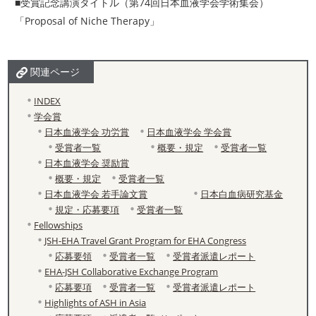
■受賞記念講演タイトル（第74回日本血液学会学術集会）
「Proposal of Niche Therapy」
関連ページ
INDEX
学会賞
日本血液学会 功労賞
日本血液学会 学会賞
受賞者一覧
概要・規定
受賞者一覧
日本血液学会 奨励賞
概要・規定
受賞者一覧
日本血液学会 若手論文賞
日本白血病研究基金
規定・応募要項
受賞者一覧
Fellowships
JSH-EHA Travel Grant Program for EHA Congress
応募要領
受賞者一覧
受賞者派遣レポート
EHA-JSH Collaborative Exchange Program
応募要項
受賞者一覧
受賞者派遣レポート
Highlights of ASH in Asia