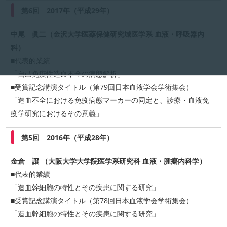
第6回 2017年（平成29年）
中尾 眞二（金沢大学医薬保健研究域医学系 血液・呼吸器内
科）
■代表的業績
「自己免疫性造血不全の病態解析」
■受賞記念講演タイトル（第79回日本血液学会学術集会）
「造血不全における免疫病態マーカーの同定と、診療・血液免
疫学研究におけるその意義」
第5回 2016年（平成28年）
金倉 譲 （大阪大学大学院医学系研究科 血液・腫瘍内科学）
■代表的業績
「造血幹細胞の特性とその疾患に関する研究」
■受賞記念講演タイトル（第78回日本血液学会学術集会）
「造血幹細胞の特性とその疾患に関する研究」