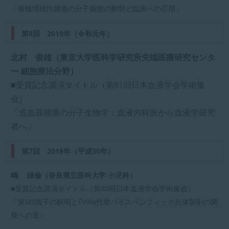
「骨髄増殖性腫瘍の分子病態の解明と臨床への応用」
第8回 2019年（令和元年）
北村 俊雄（東京大学医科学研究所先端医療研究センタ
ー 細胞療法分野）
■受賞記念講演タイトル（第81回日本血液学会学術集
会）
「造血器腫瘍の分子生物学：血液内科医から血液学研究
者へ」
第7回 2018年（平成30年）
嶋 緑倫（奈良県立医科大学 小児科）
■受賞記念講演タイトル（第80回日本血液学会学術集会）
「第VIII因子の解明とFVIIIa代替バイスペシフィック抗体製剤の開
発への道」