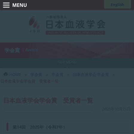
コ
ナ
English
ン
ビ
一
テ
ゲ
般
ン
ー
ツ
シ
社
へ
ョ
団
ス
ン
学会賞
| Award
法
キ
に
人
ッ
移
SUB MENU
日
プ
動
HOME
学会賞
学会賞
日本血液学会 学会賞
本
日本血液学会学会賞 受賞者一覧
血
液
日本血液学会学会賞 受賞者一覧
学
最
2025年10月21日
会
終
更
新
第14回 2025年（令和7年）
日