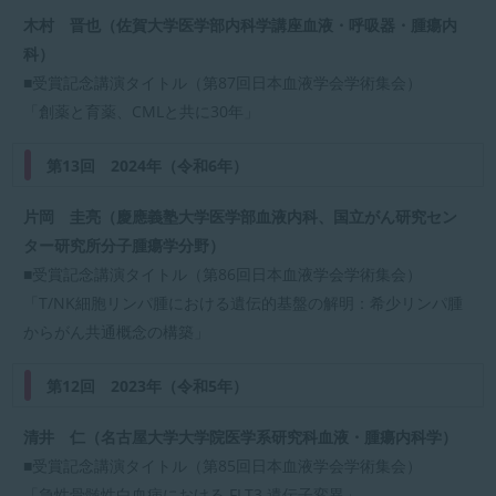
時
木村 晋也（佐賀大学医学部内科学講座血液・呼吸器・腫瘍内
:
科）
■受賞記念講演タイトル（第87回日本血液学会学術集会）
「創薬と育薬、CMLと共に30年」
第13回 2024年（令和6年）
片岡 圭亮（慶應義塾大学医学部血液内科、国立がん研究セン
ター研究所分子腫瘍学分野）
■受賞記念講演タイトル（第86回日本血液学会学術集会）
「T/NK細胞リンパ腫における遺伝的基盤の解明：希少リンパ腫
からがん共通概念の構築」
第12回 2023年（令和5年）
清井 仁（名古屋大学大学院医学系研究科血液・腫瘍内科学）
■受賞記念講演タイトル（第85回日本血液学会学術集会）
「急性骨髄性白血病における FLT3 遺伝子変異」