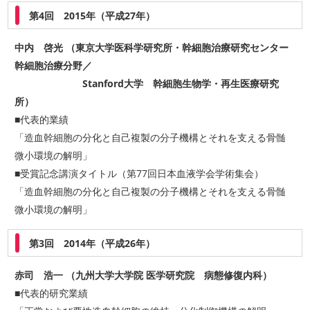
第4回 2015年（平成27年）
中内 啓光 （東京大学医科学研究所・幹細胞治療研究センター
幹細胞治療分野／
Stanford大学 幹細胞生物学・再生医療研究
所）
■代表的業績
「造血幹細胞の分化と自己複製の分子機構とそれを支える骨髄
微小環境の解明」
■受賞記念講演タイトル（第77回日本血液学会学術集会）
「造血幹細胞の分化と自己複製の分子機構とそれを支える骨髄
微小環境の解明」
第3回 2014年（平成26年）
赤司 浩一 （九州大学大学院 医学研究院 病態修復内科）
■代表的研究業績