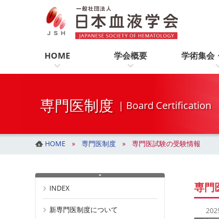
一般社団法人 日本血液学会
コ
ナ
ン
ビ
テ
ゲ
ン
ー
ツ
シ
HOME
学会概要
学術集会
へ
ョ
ス
ン
キ
に
ッ
移
専門医制度
| Board Certification
プ
動
HOME
専門医制度
専門医試験の受験情報
専門
INDEX
新専門医制度について
20