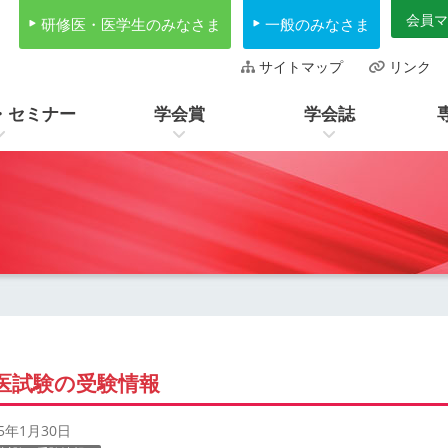
会員マ
研修医・医学生のみなさま
一般のみなさま
サイトマップ
リンク
・セミナー
学会賞
学会誌
医試験の受験情報
25年1月30日