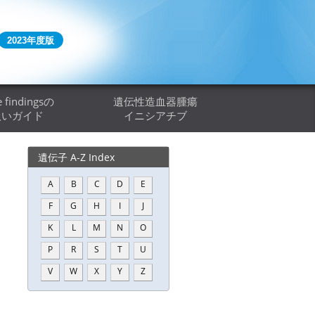
2023年度版
e findingsの
遺伝性造血器腫瘍
扱いガイド
イニシアチブ
遺伝子 A-Z Index
A
B
C
D
E
F
G
H
I
J
K
L
M
N
O
P
R
S
T
U
V
W
X
Y
Z