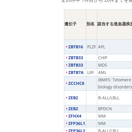
遺伝子
別名
該当する造血器疾
ZBTB16
PLZF
APL
ZBTB33
CHIP
ZBTB33
MDS
ZBTB7A
LRF
AML
IBMFS: Telomere
ZCCHC8
biology disorder
ZEB2
B-ALL/LBLL
ZEB2
BPDCN
ZFHX4
MM
ZFP36L1
MM
ZFP36L2
B-ALL/LBLL