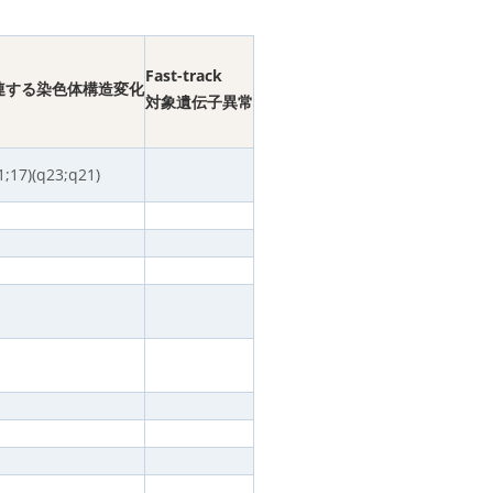
Fast-track
連する染色体構造変化
対象遺伝子異常
1;17)(q23;q21)