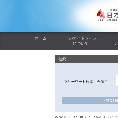
コ
ナ
ン
ビ
テ
ゲ
ン
ー
ツ
シ
へ
ョ
ホーム
このガイドライン
ス
ン
について
キ
に
ッ
移
検索
プ
動
フリーワード検索（全項目）
▾
項目別
全20件中 1件目から 20件までを