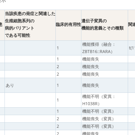
当該疾患の発症と関連した
生殖細胞系列の
遺伝子変異の
患
臨床的有用性
関
病的バリアント
機能的意義とその種類
である可能性
機能獲得（融合：
1
t(1
ZBTB16::RARA）
1
機能喪失
2
機能喪失
2
機能喪失
あり
1
機能喪失
s
機能不明（変異：
1
H1038R）
1
機能不明（変異）
2
機能喪失（変異）
2
機能不明（変異）
2
機能喪失