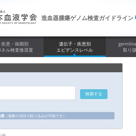
造血器腫瘍ゲノム検査ガイドライン
疾患・病期別
遺伝子・疾患別
germlin
パネル検査推奨度
エビデンスレベル
取り
検索
（複数の項目で絞り込みが可能です）
表示