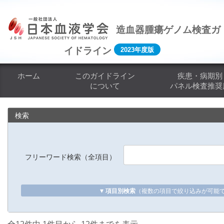
コ
ナ
ン
ビ
テ
ゲ
造血器腫瘍ゲノム検査ガ
ン
ー
イドライン
2023年度版
ツ
シ
へ
ョ
ホーム
このガイドライン
疾患・病期別
ス
ン
について
パネル検査推奨
キ
に
ッ
移
プ
動
検索
フリーワード検索（全項目）
▾
項目別検索
（複数の項目で絞り込みが可能