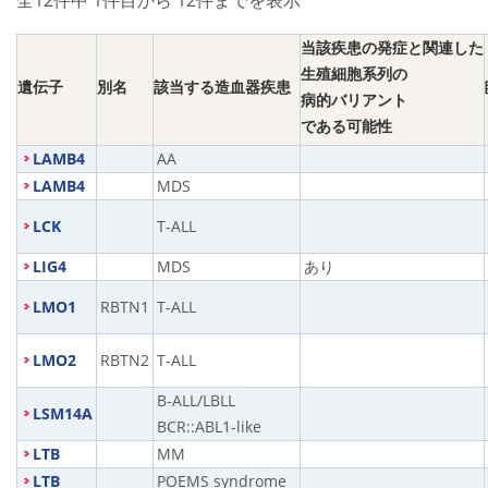
全12件中 1件目から 12件までを表示
当該疾患の発症と関連した
生殖細胞系列の
遺伝子
別名
該当する造血器疾患
病的バリアント
である可能性
LAMB4
AA
LAMB4
MDS
LCK
T-ALL
LIG4
MDS
あり
LMO1
RBTN1
T-ALL
LMO2
RBTN2
T-ALL
B-ALL/LBLL
LSM14A
BCR::ABL1-like
LTB
MM
LTB
POEMS syndrome