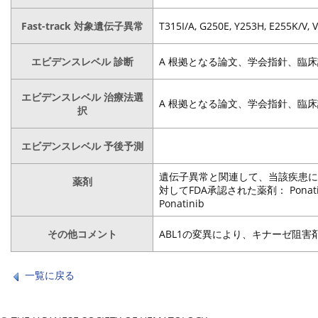
Fast-track 対象遺伝子異常
T315I/A, G250E, Y253H, E255K/V, V
エビデンスレベル 診断
A 根拠となる論文、学会指針、臨床試験：
エビデンスレベル 治療法選
A 根拠となる論文、学会指針、臨床試験：
択
エビデンスレベル 予後予測
遺伝子異常と関連して、当該疾患に対
薬剤
対してFDA承認された薬剤： Pon
Ponatinib
その他コメント
ABL1の変異により、キナーゼ阻
一覧に戻る