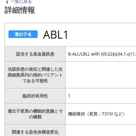
一覧に戻る
詳細情報
ABL1
遺伝子名
該当する造血器疾患
B-ALL/LBLL with t(9;22)(q34.1;q11
当該疾患の発症と関連した生
殖細胞系列の病的バリアント
である可能性
臨床的有用性
1
遺伝子変異の機能的意義とそ
機能獲得（変異：T315I など）
の種類
関連する染色体構造変化