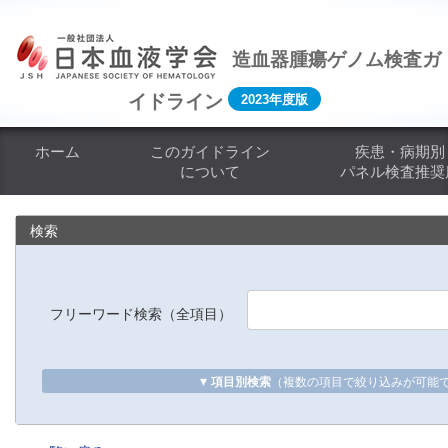
コ
ナ
ン
ビ
テ
ゲ
造血器腫瘍ゲノム検査ガ
ン
ー
イドライン
2023年度版
ツ
シ
へ
ョ
ホーム
このガイドライン
疾患・病期別
ス
ン
について
パネル検査推奨
キ
に
ッ
移
プ
動
検索
フリーワード検索（全項目）
▾
項目別検索
（複数の項目で絞り込みが可能