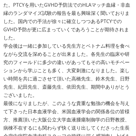
た。PTCYを用いたGVHD予防法でのHLAマッチ血縁・非血
縁のランダマイズ試験の報告を最も興味深く聞いておりま
した。国内での手法が徐々に確立しつつあるPTCYでの
GVHD予防が更に広まっていくであろうことが期待されま
した。
学会後は一緒に参加している先生方とベトナム料理を食べ
ながら交流を深めることが出来ました。各先生の臨床や研
究のフィールドに多少の違いがあってもその高いモチベー
ションから学ぶことも多く、大変刺激になりました。楽し
い時間を共に過ごさせて頂いた高橋先生、鈴木先生、日野
先生、紀田先生、斎藤先生、依田先生、期間中ありがとう
ございました。
最後になりましたが、このような貴重な勉強の機会を与え
て下さった日本血液学会、米国血液学会の関係各位の皆様
方、推薦頂いた大阪公立大学血液腫瘍制御学の日野教授、
病棟不在するにも関わらず快く送り出してくださった生長
会府中病院血液内科スタッフの皆様に深く感謝申し上げま