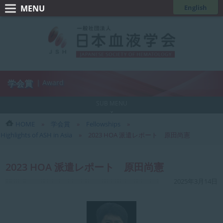
コ
ナ
English
ン
ビ
一
テ
ゲ
般
ン
ー
ツ
シ
社
へ
ョ
団
ス
ン
学会賞
| Award
法
キ
に
人
ッ
移
SUB MENU
日
プ
動
HOME
学会賞
Fellowships
本
Highlights of ASH in Asia
2023 HOA 派遣レポート 原田尚憲
血
液
2023 HOA 派遣レポート 原田尚憲
学
最
2025年3月14日
会
終
更
新
日