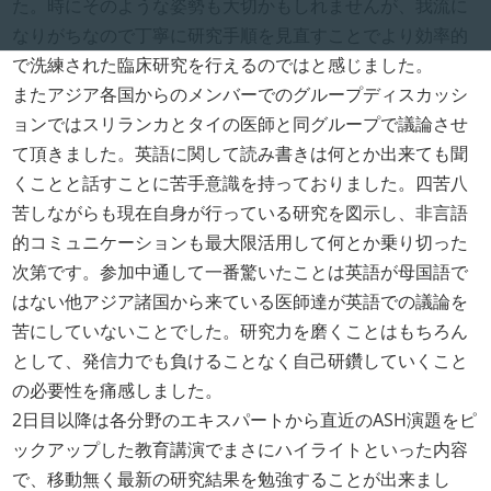
た。時にそのような姿勢も大切かもしれませんが、我流に
なりがちなので丁寧に研究手順を見直すことでより効率的
で洗練された臨床研究を行えるのではと感じました。
またアジア各国からのメンバーでのグループディスカッシ
ョンではスリランカとタイの医師と同グループで議論させ
て頂きました。英語に関して読み書きは何とか出来ても聞
くことと話すことに苦手意識を持っておりました。四苦八
苦しながらも現在自身が行っている研究を図示し、非言語
的コミュニケーションも最大限活用して何とか乗り切った
次第です。参加中通して一番驚いたことは英語が母国語で
はない他アジア諸国から来ている医師達が英語での議論を
苦にしていないことでした。研究力を磨くことはもちろん
として、発信力でも負けることなく自己研鑽していくこと
の必要性を痛感しました。
2日目以降は各分野のエキスパートから直近のASH演題をピ
ックアップした教育講演でまさにハイライトといった内容
で、移動無く最新の研究結果を勉強することが出来まし