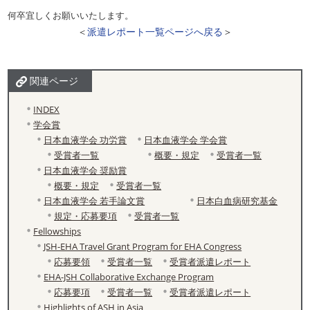
何卒宜しくお願いいたします。
＜
派遣レポート一覧ページへ戻る
＞
関連ページ
INDEX
学会賞
日本血液学会 功労賞
日本血液学会 学会賞
受賞者一覧
概要・規定
受賞者一覧
日本血液学会 奨励賞
概要・規定
受賞者一覧
日本血液学会 若手論文賞
日本白血病研究基金
規定・応募要項
受賞者一覧
Fellowships
JSH-EHA Travel Grant Program for EHA Congress
応募要領
受賞者一覧
受賞者派遣レポート
EHA-JSH Collaborative Exchange Program
応募要項
受賞者一覧
受賞者派遣レポート
Highlights of ASH in Asia