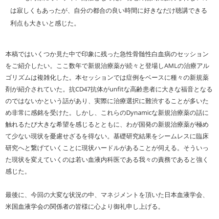
時
は寂しくもあったが、自分の都合の良い時間に好きなだけ聴講できる
:
利点も大きいと感じた。
本稿ではいくつか見た中で印象に残った急性骨髄性白血病のセッション
をご紹介したい。ここ数年で新規治療薬が続々と登場しAMLの治療アル
ゴリズムは複雑化した。本セッションでは症例をベースに種々の新規薬
剤が紹介されていた。抗CD47抗体がunfitな高齢患者に大きな福音となる
のではないかという話があり、実際に治療選択に難渋することが多いた
め非常に感銘を受けた。しかし、これらのDynamicな新規治療薬の話に
触れるたび大きな希望を感じるとともに、わが国発の新規治療薬が極め
て少ない現状を憂慮せざるを得ない。基礎研究結果をシームレスに臨床
研究へと繋げていくことに現状ハードルがあることが伺える。そういっ
た現状を変えていくのは若い血液内科医である我々の責務であると強く
感じた。
最後に、今回の大変な状況の中、マネジメントを頂いた日本血液学会、
米国血液学会の関係者の皆様に心より御礼申し上げる。