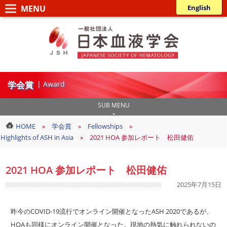
コ
ナ
English
ン
ビ
一
テ
ゲ
般
ン
ー
ツ
シ
社
へ
ョ
団
ス
ン
学会賞
| Award
法
キ
に
人
ッ
移
SUB MENU
日
プ
動
HOME
学会賞
Fellowships
本
Highlights of ASH in Asia
2021 HOA 参加レポート 松田健佑
血
液
2021 HOA 参加レポート 松田健佑
学
最
2025年7月15日
会
終
更
昨今のCOVID-19流行でオンライン開催となったASH 2020であるが、
新
HOAも同様にオンライン開催となった。
現地の熱気に触れられないの
日