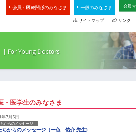
会員マ
会員・医療関係のみなさま
一般のみなさま
サイトマップ
リンク
| For Young Doctors
医・医学生のみなさま
21年7月5日
たちからのメッセージ
たちからのメッセージ（一色 佑介 先生)