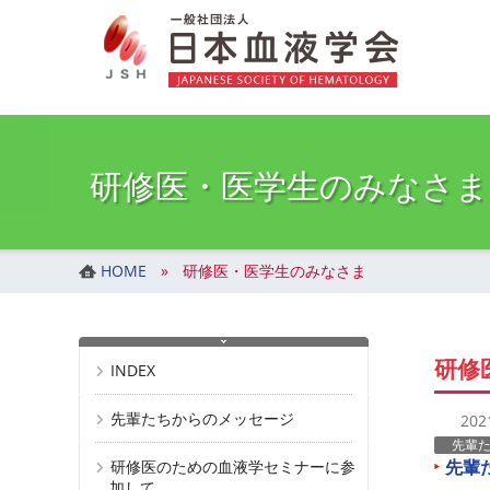
一般社団法人 日本血液学会
コ
ナ
ン
ビ
テ
ゲ
ン
ー
ツ
シ
へ
ョ
ス
ン
研修医・医学生のみなさま
キ
に
ッ
移
プ
動
HOME
研修医・医学生のみなさま
研修
INDEX
先輩たちからのメッセージ
20
先輩
先輩
研修医のための血液学セミナーに参
加して