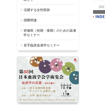
20
活躍する女性医師
INDE
国際関連
研修医（初期・後期）のための血液
投
学セミナー
稿
若手臨床血液学セミナー
の
ペ
ー
ジ
送
り