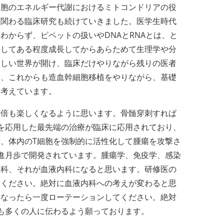
細胞のエネルギー代謝におけるミトコンドリアの役
に関わる臨床研究も続けていきました。医学生時代
からず、ピペットの扱いやDNAとRNAとは、と
としてある程度成長してからあらためて生理学や分
新しい世界が開け、臨床だけやりながら残りの医者
め、これからも造血幹細胞移植をやりながら、基礎
と考えています。
何倍も楽しくなるように思います。骨髄穿刺すれば
を応用した最先端の治療が臨床に応用されており、
や、体内のT細胞を強制的に活性化して腫瘍を攻撃さ
進月歩で開発されています。腫瘍学、免疫学、感染
内科、それが血液内科になると思います。研修医の
てください。絶対に血液内科への考えが変わると思
になったら一度ローテーションしてください。絶対
も多くの人に伝わるよう願っております。