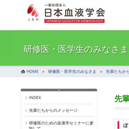
一般社団法人 日本血液学会
コ
ナ
ン
ビ
テ
ゲ
ン
ー
ツ
シ
へ
ョ
ス
ン
研修医・医学生のみなさま
キ
に
ッ
移
プ
動
HOME
研修医・医学生のみなさま
先輩たちか
先
INDEX
先輩たちからのメッセージ
研修医のための血液学セミナーに参
ぼ
加して