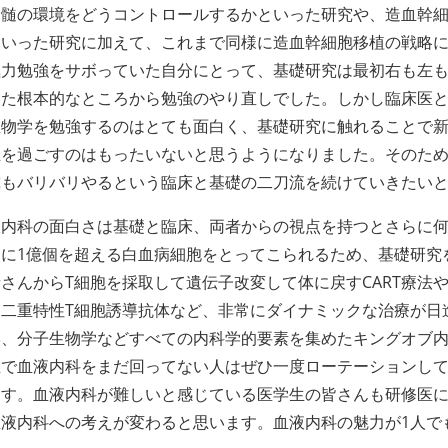
骨髄の環境をどうコントロールするかといった研究や、造血幹
といった研究に加えて、これまで同様に造血幹細胞移植の戦略
力勉強をサボっていた自分にとって、基礎研究は最初右も左もわ
った根本的なところから勉強のやり直しでした。しかし臨床医
生物学を勉強するのはとても面白く、基礎研究に触れることで
生を過ごすのはもったいないと思うようになりました。そのた
究もバリバリやるという臨床と基礎の二刀流を続けていきたい
液内科の面白さは基礎と臨床、両者からの視点を持つとさらに
易に1億個を超える白血病細胞をとってこられるため、基礎研究
さんからT細胞を採取して遺伝子改変して体に戻すCART療法
る二重特性T細胞誘導抗体など、非常にダイナミックな治療が日
学、分子生物学などすべての内科学的要素を集めたキングオブ
生で血液内科をまだ回ってない人はぜひ一度ローテーションし
ます。血液内科が難しいと感じている医学生の皆さんも研修医
血液内科への考えが変わると思います。血液内科の魅力が1人で