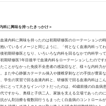
内科に興味を持ったきっかけ＞
が血液内科に興味を持ったのは初期研修医のローテーションの
が抱いているイメージと同じように、「何となく血液内科って
の後初期研修医となり、いろいろな内科を回るなかで内科学っ
、初期研修医1年目後半で血液内科をローテーションしたのです
見たことがなかった免疫不全患者の感染症など、様々な内科力
す。また中心静脈カテーテル挿入や腰椎穿刺などの手技が豊富
し、学生の実習で回る血液内科と、研修医で回る血液内科はこ
自分にとって大きなインパクトだったのは、40歳前後の白血病
年代ですから、奥様と子供二人、家族を支える立場であったの
。抗がん剤治療を複数回行うもまったく白血病のコントロール