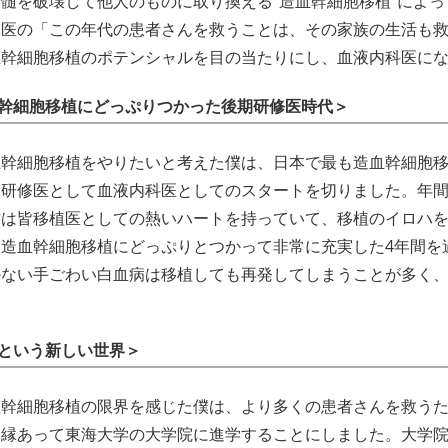
骨髄を破壊して他人のものに取り換える”造血幹細胞移植”によ
導医の「この年代の患者さんを救うことは、その家族の生活も
血幹細胞移植のポテンシャルを目の当たりにし、血液内科医に
幹細胞移植にどっぷりつかった後期研修医時代＞
血幹細胞移植をやりたいと考えた僕は、日本で最も造血幹細胞移
期研修医として血液内科医としてのスタートを切りました。年間
方は皆移植医としての熱いハートを持っていて、移植のイロハ
、造血幹細胞移植にどっぷりとつかって非常に充実した4年間を
かない手ごわい白血病は移植しても再発してしまうことが多く
。
という新しい世界＞
血幹細胞移植の限界を感じた僕は、より多くの患者さんを救う
、縁あって東海大学の大学院に進学することにしました。大学