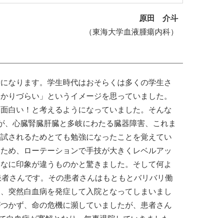
日
原田 介斗
時
:
（東海大学血液腫瘍内科）
時になります。学生時代はおそらくは多くの学生さ
わかりづらい」というイメージを思っていました。
て面白い！と考えるようになっていました。そんな
が、心臓腎臓肝臓と多岐にわたる臓器障害、これま
が試されるためとても勉強になったことを覚えてい
なため、ローテーションで手技が大きくレベルアッ
んなに印象が違うものかと驚きました。そして何よ
患者さんです。その患者さんはもともとバリバリ働
に、突然白血病を発症して入院となってしまいまし
がつかず、命の危機に瀕していましたが、患者さん