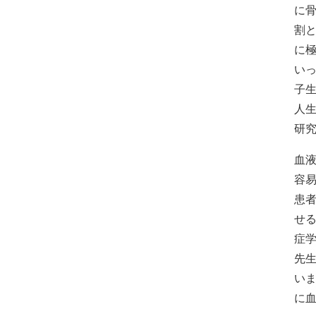
に
割
に極
い
子
人
研
血
容
患者
せ
症
先
い
に