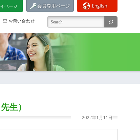
会員専用ページ
English
イページ
お問い合わせ
 先生）
最
2022年1月11日
終
更
新