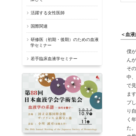
活躍する女性医師
国際関連
＜血液
研修医（初期・後期）のための血液
学セミナー
僕
若手臨床血液学セミナー
ん
そ
中
で
ま
プ
り
く
た