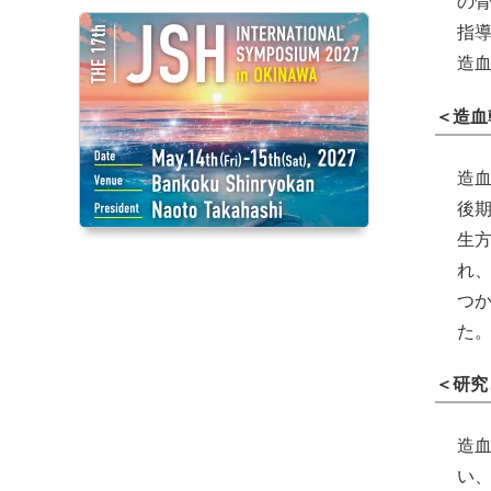
の
指
造
＜造血
造
後
生
れ
つ
た
＜研究
造
い