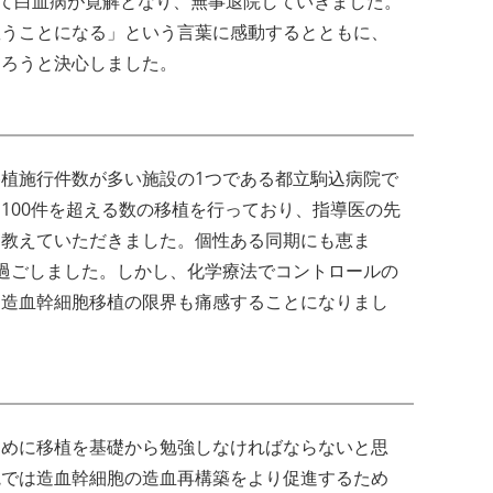
って白血病が寛解となり、無事退院していきました。
救うことになる」という言葉に感動するとともに、
なろうと決心しました。
植施行件数が多い施設の1つである都立駒込病院で
100件を超える数の移植を行っており、指導医の先
を教えていただきました。個性ある同期にも恵ま
過ごしました。しかし、化学療法でコントロールの
、造血幹細胞移植の限界も痛感することになりまし
ために移植を基礎から勉強しなければならないと思
院では造血幹細胞の造血再構築をより促進するため