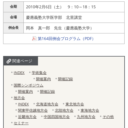
更
会期
2010年2月6日（土） 9：10～18：15
新
日
会場
慶應義塾大学医学部 北里講堂
時
:
例会長
岡本 真一郎 先生（慶應義塾大学）
第164回例会プログラム（PDF）
関連ページ
INDEX
学術集会
開催案内
開催記録
国際シンポジウム
開催案内
開催記録
地方会
INDEX
北海道地方会
東北地方会
関東甲信越地方会
北陸地方会
東海地方会
近畿地方会
中国四国地方会
九州地方会
その他
セミナー