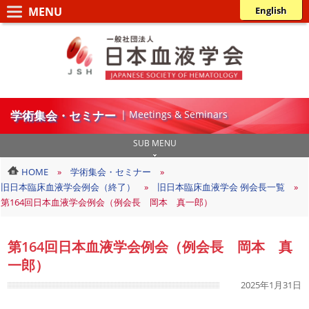
コ
ナ
English
ン
ビ
一
テ
ゲ
般
ン
ー
ツ
シ
社
へ
ョ
団
ス
ン
学術集会・セミナー
| Meetings & Seminars
法
キ
に
人
ッ
移
SUB MENU
日
プ
動
HOME
学術集会・セミナー
本
旧日本臨床血液学会例会（終了）
旧日本臨床血液学会 例会長一覧
血
第164回日本血液学会例会（例会長 岡本 真一郎）
液
学
第164回日本血液学会例会（例会長 岡本 真
会
一郎）
最
2025年1月31日
終