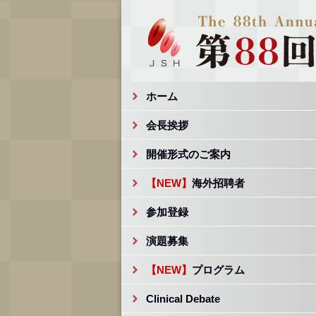
ホーム
会長挨拶
開催形式のご案内
【NEW】
海外招聘者
参加登録
演題募集
【NEW】
プログラム
Clinical Debate