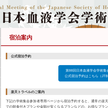
宿泊案内
公式宿泊予約
第88回日本血液学会学術集
公式宿泊予約はこちら（JTB
楽天トラベルのご案内
下記の学術集会参加者専用ページから宿泊予約すると、通常の楽
での朝食付きプランや金額が安くなるプランなどの、お得なプラ