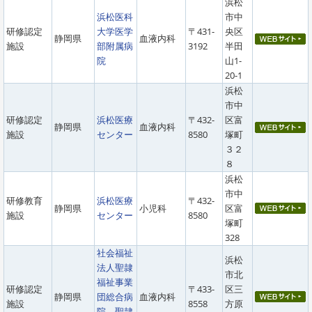
浜松
浜松医科
市中
研修認定
大学医学
〒431-
央区
静岡県
血液内科
施設
部附属病
3192
半田
院
山1-
20-1
浜松
市中
研修認定
浜松医療
〒432-
区富
静岡県
血液内科
施設
センター
8580
塚町
３２
８
浜松
市中
研修教育
浜松医療
〒432-
静岡県
小児科
区富
施設
センター
8580
塚町
328
社会福祉
浜松
法人聖隷
市北
福祉事業
研修認定
〒433-
区三
静岡県
団総合病
血液内科
施設
8558
方原
院 聖隷