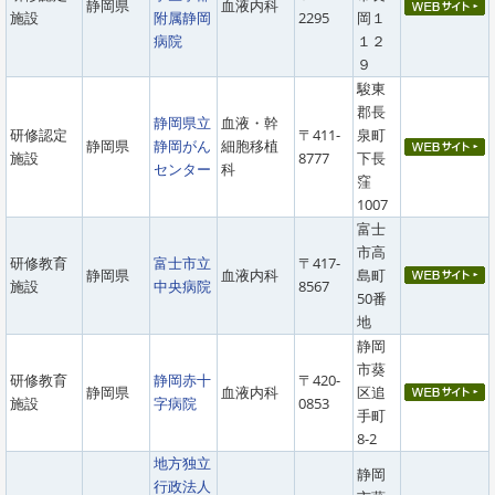
静岡県
血液内科
施設
附属静岡
2295
岡１
病院
１２
９
駿東
郡長
静岡県立
血液・幹
研修認定
〒411-
泉町
静岡県
静岡がん
細胞移植
施設
8777
下長
センター
科
窪
1007
富士
市高
研修教育
富士市立
〒417-
静岡県
血液内科
島町
施設
中央病院
8567
50番
地
静岡
市葵
研修教育
静岡赤十
〒420-
静岡県
血液内科
区追
施設
字病院
0853
手町
8-2
地方独立
静岡
行政法人