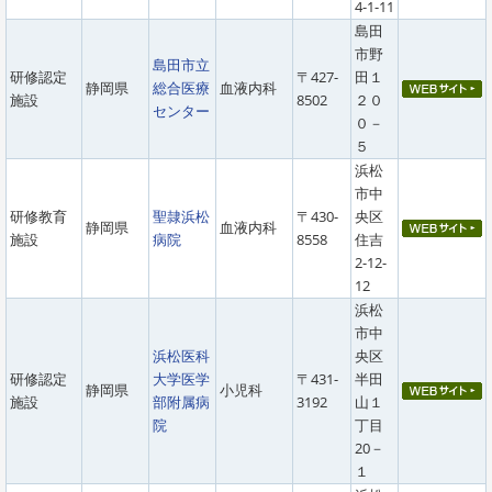
4-1-11
島田
市野
島田市立
研修認定
〒427-
田１
静岡県
総合医療
血液内科
施設
8502
２０
センター
０－
５
浜松
市中
研修教育
聖隷浜松
〒430-
央区
静岡県
血液内科
施設
病院
8558
住吉
2-12-
12
浜松
市中
浜松医科
央区
研修認定
大学医学
〒431-
半田
静岡県
小児科
施設
部附属病
3192
山１
院
丁目
20－
１