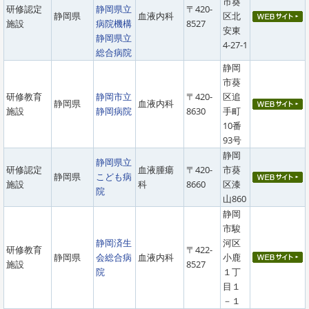
市葵
研修認定
静岡県立
〒420-
静岡県
血液内科
区北
施設
病院機構
8527
安東
静岡県立
4-27-1
総合病院
静岡
市葵
研修教育
静岡市立
〒420-
区追
静岡県
血液内科
施設
静岡病院
8630
手町
10番
93号
静岡
静岡県立
研修認定
血液腫瘍
〒420-
市葵
静岡県
こども病
施設
科
8660
区漆
院
山860
静岡
市駿
静岡済生
河区
研修教育
〒422-
静岡県
会総合病
血液内科
小鹿
施設
8527
院
１丁
目１
－１