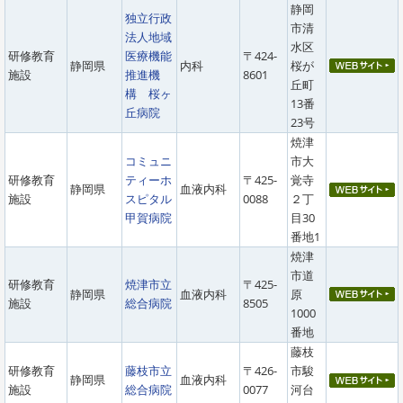
静岡
独立行政
市清
法人地域
水区
研修教育
医療機能
〒424-
静岡県
内科
桜が
施設
推進機
8601
丘町
構 桜ヶ
13番
丘病院
23号
焼津
コミュニ
市大
研修教育
ティーホ
〒425-
覚寺
静岡県
血液内科
施設
スピタル
0088
２丁
甲賀病院
目30
番地1
焼津
市道
研修教育
焼津市立
〒425-
静岡県
血液内科
原
施設
総合病院
8505
1000
番地
藤枝
研修教育
藤枝市立
〒426-
市駿
静岡県
血液内科
施設
総合病院
0077
河台