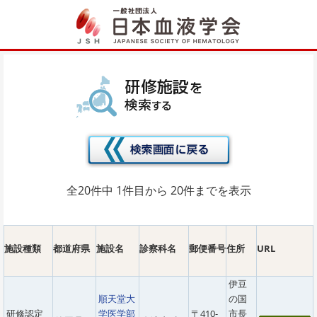
コ
ナ
ン
ビ
テ
ゲ
ン
ー
ツ
シ
へ
ョ
ス
ン
キ
に
ッ
移
プ
動
全20件中 1件目から 20件までを表示
施設種類
都道府県
施設名
診察科名
郵便番号
住所
URL
伊豆
順天堂大
の国
研修認定
学医学部
〒410-
市長