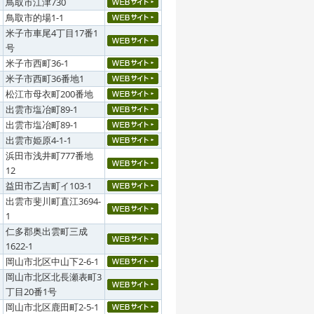
鳥取市江津730
鳥取市的場1-1
米子市車尾4丁目17番1
号
米子市西町36-1
米子市西町36番地1
松江市母衣町200番地
出雲市塩冶町89-1
出雲市塩冶町89-1
出雲市姫原4-1-1
浜田市浅井町777番地
12
益田市乙吉町イ103-1
出雲市斐川町直江3694-
1
仁多郡奥出雲町三成
1622-1
岡山市北区中山下2-6-1
岡山市北区北長瀬表町3
丁目20番1号
岡山市北区鹿田町2-5-1