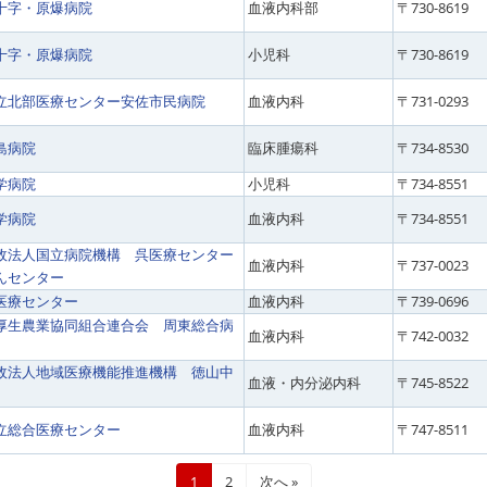
十字・原爆病院
血液内科部
〒730-8619
十字・原爆病院
小児科
〒730-8619
立北部医療センター安佐市民病院
血液内科
〒731-0293
島病院
臨床腫瘍科
〒734-8530
学病院
小児科
〒734-8551
学病院
血液内科
〒734-8551
政法人国立病院機構 呉医療センター
血液内科
〒737-0023
んセンター
医療センター
血液内科
〒739-0696
厚生農業協同組合連合会 周東総合病
血液内科
〒742-0032
政法人地域医療機能推進機構 徳山中
血液・内分泌内科
〒745-8522
立総合医療センター
血液内科
〒747-8511
1
2
次へ »