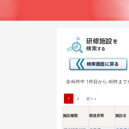
コ
ナ
ン
ビ
テ
ゲ
ン
ー
ツ
シ
へ
ョ
ス
ン
キ
に
ッ
移
プ
動
全46件中 1件目から 40件ま
1
2
次へ »
施設種類
都道府県
施設名