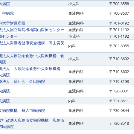
学病院
小児科
〒700-8558
十字病院
血液内科
〒700-8607
科大学附属病院
血液内科
〒701-0192
政法人国立病院機構岡山医療センター
血液内科
〒701-1192
療センター
小児科
〒701-1192
政法人労働者健康安全機構 岡山労災
内科
〒702-8055
団法人大原記念倉敷中央医療機構 倉
小児科
〒710-8602
病院
団法人 大原記念倉敷中央医療機構
血液内科
〒710-8602
央病院
療法人 緑壮会 金田病院
血液内科
〒719-3193
央病院
血液内科
〒720-0001
民病院
内科
〒721-8511
立病院機構 舟入市民病院
血液内科
〒730-0844
立行政法人広島市立病院機構 広島市
血液内科
〒730-8518
市民病院