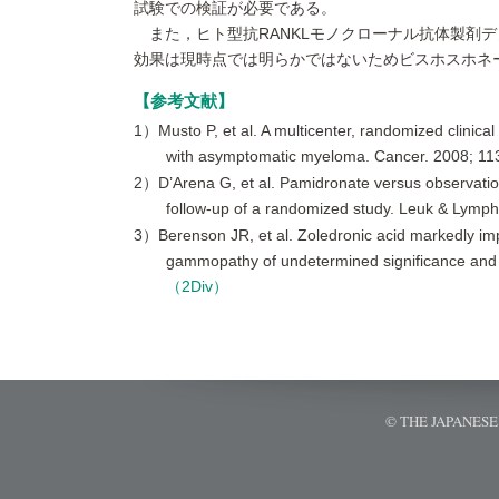
試験での検証が必要である。
また，ヒト型抗RANKLモノクローナル抗体製剤
効果は現時点では明らかではないためビスホスホネ
参考文献
1）Musto P, et al. A multicenter, randomized clinical
with asymptomatic myeloma. Cancer. 2008; 1
2）D’Arena G, et al. Pamidronate versus observation
follow-up of a randomized study. Leuk & Lym
3）Berenson JR, et al. Zoledronic acid markedly imp
gammopathy of undetermined significance and
（2Div）
© THE JAPANES