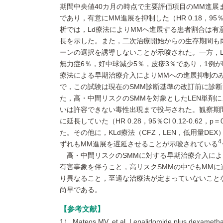
期間中央値40カ月の時点で主要評価項目のMM進展ま
であり，有意にMM進展を抑制した（HR 0.18，95％CI
析では，Ld療法によりMMへ進展する患者割合は有意に
長を示した。また，二次治療開始からの生存期間も
ーンの選択を誘導しないことが示唆された。一方，Ld
無力症6％，好中球減少5％，皮疹3％であり，1例
療法による早期治療介入によりMMへの進展抑制の
で，この試験は現在のSMM診断基準の改訂前に診
た，高・中間リスクのSMMを対象としたLEN単剤
いは許容できない毒性出現まで投与された。観察期間
に延長していた（HR 0.28，95％CI 0.12-0.62，
た。その他に，KLd療法（CFZ，LEN，低用量D
4
ずれもMM進展を遅延させることが示唆されている
高・中間リスクのSMMに対する早期治療介入によ
有害事象を伴うこと，高リスクSMMの中でもMM
り異なること，至適な治療法が定まっていないこと
尚早である。
参考文献
1） Mateos MV, et al. Lenalidomide plus dexamethas