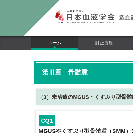
造血
ホーム
訂正履歴
第Ⅲ章 骨髄腫
（3）未治療のMGUS・くすぶり型骨髄
CQ1
MGUSやくすぶり型骨髄腫（SMM