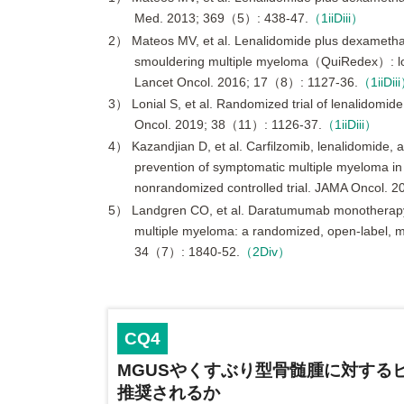
Med. 2013; 369（5）: 438-47.
（1iiDiii）
2） Mateos MV, et al. Lenalidomide plus dexamethaso
smouldering multiple myeloma（QuiRedex）: long-
Lancet Oncol. 2016; 17（8）: 1127-36.
（1iiDii
3） Lonial S, et al. Randomized trial of lenalidomid
Oncol. 2019; 38（11）: 1126-37.
（1iiDiii）
4） Kazandjian D, et al. Carfilzomib, lenalidomide
prevention of symptomatic multiple myeloma in
nonrandomized controlled trial. JAMA Oncol. 
5） Landgren CO, et al. Daratumumab monotherapy fo
multiple myeloma: a randomized, open-label
34（7）: 1840-52.
（2Div）
CQ4
MGUSやくすぶり型骨髄腫に対する
推奨されるか