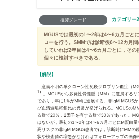
カテゴリー2
推奨グレード
MGUSでは最初の1〜2年は4〜6カ月ご
ローを行う。SMMでは診断後6〜12カ月
していれば2年目は4〜6カ月ごとに，その
個々に検討すべきである。
解説
意義不明の単クローン性免疫グロブリン血症（MGUS
1）
。MGUSから多発性骨髄腫（MM）に進展するリスク
であり，年に1％がMMに進展する。非IgM MGUS
び血清遊離軽鎖比の異常が挙げられる。MGUSのM
る群で20％，2因子を有する群で30％であった。
はないが，最初の1〜2年は4〜6カ月ごとにM蛋白
高リスクの非IgM MGUS患者では，診断時にMM
状や検査値の増悪がなければフォローアップの画像