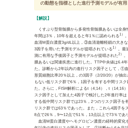
の動態を指標とした進行予測モデルが有用
解説
くすぶり型骨髄腫から多発性骨髄腫あるいは全身性
1）
年間は3％，10年を超えると年1％に認められる
血清M蛋白濃度3g/dL以上，③血清遊離軽鎖の大きな異
1）
3因子を用いた予測モデルが提唱されている
。最
2）
測に有用な予後因子と予測モデルが提唱された
。
腫あるいは関連疾患に進行した。TTP中央値は6.4年
た。診断から2年以内の進行リスク因子として，①血清
形質細胞比率20％以上，の3因子（2/20/20）
もない低リスク群で6％，1因子を有する中間リスク
た。さらに，FISH解析によるt（4;14），t（14;16）
スク因子として加えた4因子で検討した2年進行率は
する低中間リスク群では23％，2つのリスク因子を
リスク群では63％であった。また，これら4因子をス
8点で26％，9〜12点で51％，13点以上で73％
血清M蛋白濃度やヘモグロビン濃度の経時的変化
年以内の進行リスク因子として，①診断から6カ月以