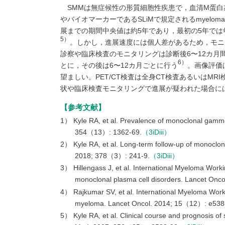
SMMは無症候性の形質細胞性疾患で，血清M蛋白≧3g
やバイオマーカーであるSLiMで規定されるmyeloma d
展までの期間中央値は約5年であり，最初の5年では
5）
。しかし，進展速度には個人差があるため，モニ
診察や臨床検査のモニタリングは診断後6〜12カ月間
6）
とに，その後は6〜12カ月ごとに行う
。画像評価
望ましい。PET/CT検査は全身CT検査あるいはM
状や臨床検査モニタリングで進展が疑われた場合には
参考文献
1） Kyle RA, et al. Prevalence of monoclonal gammo
354（13）: 1362-69.
（3iDiii）
2） Kyle RA, et al. Long-term follow-up of monoclo
2018; 378（3）: 241-9.
（3iDiii）
3） Hillengass J, et al. International Myeloma Wo
monoclonal plasma cell disorders. Lancet Onc
4） Rajkumar SV, et al. International Myeloma Workin
myeloma. Lancet Oncol. 2014; 15（12）: e538
5） Kyle RA, et al. Clinical course and prognosis