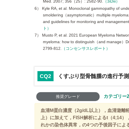
Med. 2007; 356（25）: 2582-90.
（3iDiii）
6） Kyle RA, et al. Monoclonal gammopathy of u
smoldering（asymptomatic）multiple myeloma: I
and guidelines for monitoring and managemen
ト）
7） Musto P, et al. 2021 European Myeloma Network
myeloma: how to distinguish（and manage）Dr.
2799-812.
（コンセンサスレポート）
CQ2
くすぶり型骨髄腫の進行予測
カテゴリー2
推奨グレード
血清M蛋白濃度（2g/dL以上），血清遊離
上）に加えて，FISH解析によるt（4;14），t（
れかの染色体異常，の4つの予後因子によ