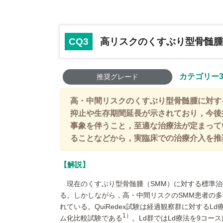
CQ3
高リスクのくすぶり型骨髄腫
カテゴリー
推奨グレード
高・中間リスクのくすぶり型骨髄腫に対す
抑止や生存期間延長が示されており，今後
事象を伴うこと，至適な治療法が定まって
ることなどから，実臨床での治療介入を推
解説
現在のくすぶり型骨髄腫（SMM）に対する標準
る。しかしながら，高・中間リスクのSMM患者の
れている。QuiRedex試験は経過観察群に対するL
1）
ム化比較試験である
。Ld群ではLd療法を9コー