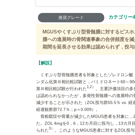
カテゴリー
推奨グレード
MGUSやくすぶり型骨髄腫に対するビス
腫への進展時の骨関連事象の合併頻度を減
期間を延長させる効果は認められず，投与
解説
くすぶり型骨髄腫患者を対象としたゾレドロン酸（
ンダム化第Ⅲ相比較試験と，パミドロネート60～9
1,2）
第Ⅲ相比較試験が行われた
。主要評価項目の多
は認められなかったが，多発性骨髄腫への進展時の
減少することが示された（ZOL投与群55.5％ vs. 経過
経過観察群72.7％；p＝0.009）。
骨粗鬆症や骨量が減少したMGUS患者を対象に，
た。ZOL 4mgを0，6，12カ月目に投与し，1
3）
られた
。このようなMGUS患者に対するZOL