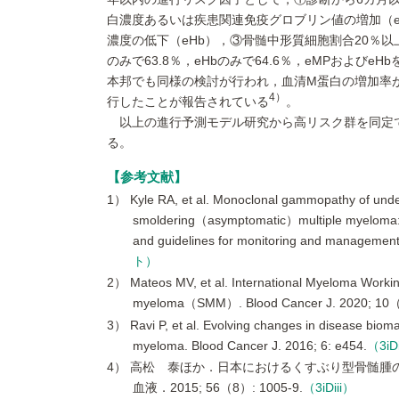
白濃度あるいは疾患関連免疫グロブリン値の増加（eM
濃度の低下（eHb），③骨髄中形質細胞割合20％以
のみで63.8％，eHbのみで64.6％，eMPおよびe
本邦でも同様の検討が行われ，血清M蛋白の増加率が2
4）
行したことが報告されている
。
以上の進行予測モデル研究から高リスク群を同定
る。
参考文献
1） Kyle RA, et al. Monoclonal gammopathy of u
smoldering（asymptomatic）multiple myeloma: I
and guidelines for monitoring and managemen
ト）
2） Mateos MV, et al. International Myeloma Working 
myeloma（SMM）. Blood Cancer J. 2020; 10（
3） Ravi P, et al. Evolving changes in disease bioma
myeloma. Blood Cancer J. 2016; 6: e454.
（3iD
4） 高松 泰ほか．日本におけるくすぶり型骨髄腫
血液．2015; 56（8）: 1005-9.
（3iDiii）